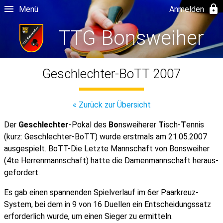
Menü
Anmelden
TTG Bonsweiher
Geschlechter-BoTT 2007
« Zurück zur Übersicht
Der
Geschlechter
-Pokal des
Bo
nsweiherer
T
isch-
T
ennis
(kurz: Geschlechter-BoTT) wurde erstmals am 21.05.2007
ausgespielt. BoTT-Die Letzte Mannschaft von Bonsweiher
(4te Herren­mann­schaft) hatte die Damen­mann­schaft heraus­
gefordert.
Es gab einen spannenden Spiel­verlauf im 6er Paar­kreuz-
System, bei dem in 9 von 16 Duellen ein Ent­scheidungs­satz
erforderlich wurde, um einen Sieger zu ermitteln.