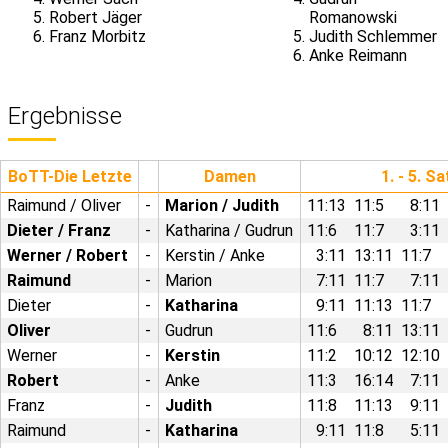
Robert Jäger
Romanowski
Franz Morbitz
Judith Schlemmer
Anke Reimann
Ergebnisse
BoTT-Die Letzte
Damen
1. - 5. Sa
Raimund / Oliver
-
Marion / Judith
11:13 11:5
8:1
Dieter / Franz
-
Katharina / Gudrun
11:6
11:7
3:11
Werner / Robert
-
Kerstin / Anke
3:11 13:11 11:7
Raimund
-
Marion
7:11 11:7
7:11
Dieter
-
Katharina
9:11 11:13 11:7
Oliver
-
Gudrun
11:6
8:11 13:11 
Werner
-
Kerstin
11:2
10:12 12:1
Robert
-
Anke
11:3
16:14
7:11
Franz
-
Judith
11:8
11:13
9:1
Raimund
-
Katharina
9:11 11:8
5:11