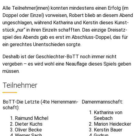
Alle Teil­nehmer(innen) konnten mindestens einen Erfolg (im
Doppel oder Einzel) vorweisen, Robert blieb an diesem Abend
ungeschlagen, während Katharina und Kerstin dieses Kunst­
stück „nur“ in ihren Einzeln schafften. Das einzige Dreisatz­
spiel des Abends gab es erst im Abschluss-Doppel, das für
ein gerechtes Unentschieden sorgte.
Deshalb ist der Geschlechter-BoTT noch immer nicht
vergeben – es wird wohl eine Neauflage dieses Spiels geben
müssen.
Teilnehmer
BoTT-Die Letzte (4te Herren­mann­
Damen­mann­schaft:
schaft):
Katharina von
Raimund Michel
Seebach
Dieter Kuchs
Marion Heidecker
Oliver Becke
Kerstin Bauer
Werner Sach
Gudrun