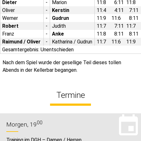
Dieter
-
Marion
11:8
6:11 11:8
Oliver
-
Kerstin
11:4
4:11
7:11
Werner
-
Gudrun
11:9
11:6
8:1
Robert
-
Judith
11:7
7:11 11:7
Franz
-
Anke
11:8
8:11
8:11
Raimund / Oliver
-
Katharina / Gudrun
11:7
11:6
11:9
Gesamt­ergebnis: Unent­schieden
Nach dem Spiel wurde der gesellige Teil dieses tollen
Abends in der Kellerbar begangen.
Termine
00
Morgen, 19
Training im DGH – Damen / Herren