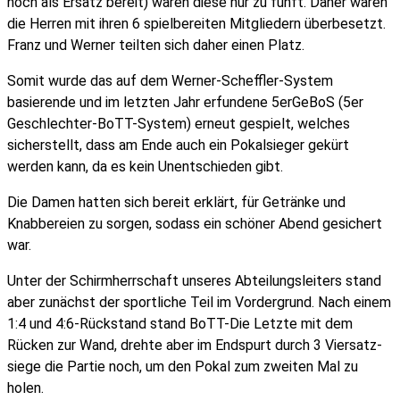
noch als Ersatz bereit) waren diese nur zu fünft. Daher waren
die Herren mit ihren 6 spiel­bereiten Mitgliedern überbesetzt.
Franz und Werner teilten sich daher einen Platz.
Somit wurde das auf dem Werner-Scheffler-System
basierende und im letzten Jahr erfundene 5erGeBoS (5er
Geschlechter-BoTT-System) erneut gespielt, welches
sicherstellt, dass am Ende auch ein Pokalsieger gekürt
werden kann, da es kein Unentschieden gibt.
Die Damen hatten sich bereit erklärt, für Getränke und
Knabbereien zu sorgen, sodass ein schöner Abend gesichert
war.
Unter der Schirm­herr­schaft unseres Abteilungs­leiters stand
aber zunächst der sportliche Teil im Vordergrund. Nach einem
1:4 und 4:6-Rückstand stand BoTT-Die Letzte mit dem
Rücken zur Wand, drehte aber im Endspurt durch 3 Viersatz­
siege die Partie noch, um den Pokal zum zweiten Mal zu
holen.