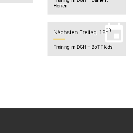
Training im DGH – Damen /
Herren
00
Nächsten Freitag, 18
Training im DGH – BoTTKids